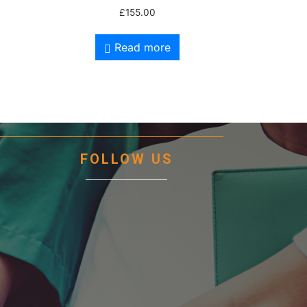
Rated
£
155.00
4.00
out of 5
Read more
FOLLOW US