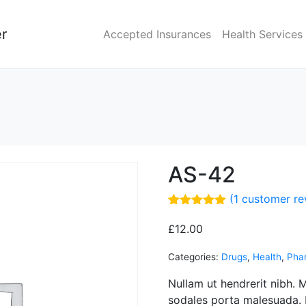
er
Accepted Insurances
Health Services
AS-42
(
1
customer re
Rated
1
5.00
out of 5
£
12.00
based on
customer
Categories:
Drugs
,
Health
,
Pha
rating
Nullam ut hendrerit nibh. 
sodales porta malesuada. 