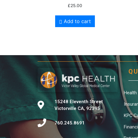
Rated
£
25.00
4.00
out of 5
Add to cart
QU
Health
15248 Eleventh Street
Insura
Victorville CA, 92395
KPC Ca
760.245.8691
Financ