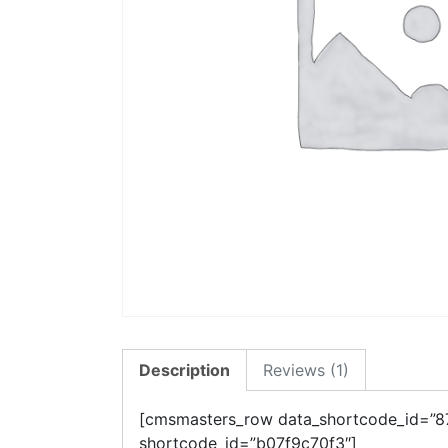
Description
Reviews (1)
[cmsmasters_row data_shortcode_id=”8
shortcode_id=”b07f9c70f3″]