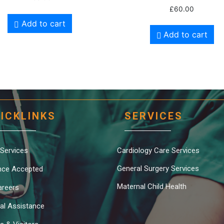
Rated
£
60.00
4.00
out of 5
Add to cart
Add to cart
ICKLINKS
SERVICES
 Services
Cardiology Care Services
General Surgery Services
nce Accepted
Maternal Child Health
reers
ial Assistance