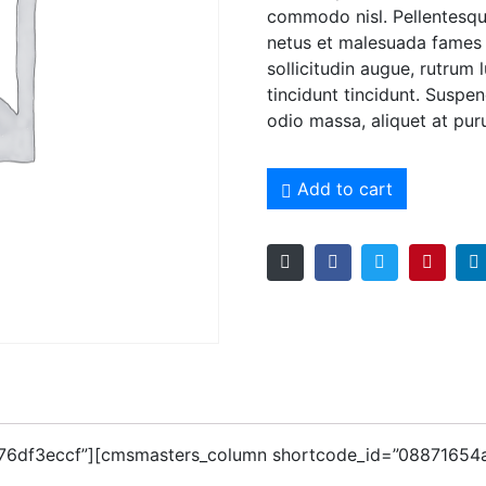
commodo nisl. Pellentesque
netus et malesuada fames 
sollicitudin augue, rutrum
tincidunt tincidunt. Suspen
odio massa, aliquet at puru
Add to cart
76df3eccf”][cmsmasters_column shortcode_id=”08871654af