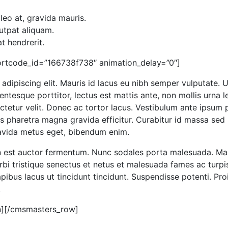
eo at, gravida mauris.
utpat aliquam.
t hendrerit.
ortcode_id=”166738f738″ animation_delay=”0″]
dipiscing elit. Mauris id lacus eu nibh semper vulputate. Ut 
entesque porttitor, lectus est mattis ante, non mollis urna 
ctetur velit. Donec ac tortor lacus. Vestibulum ante ipsum pr
s pharetra magna gravida efficitur. Curabitur id massa sed
ravida metus eget, bibendum enim.
 in est auctor fermentum. Nunc sodales porta malesuada. Ma
i tristique senectus et netus et malesuada fames ac turpis
ibus lacus ut tincidunt tincidunt. Suspendisse potenti. Proi
.
n][/cmsmasters_row]